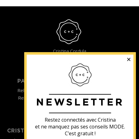
Cristina Cordula
©2022
PARTICULIER
ENTREPRISE
Relooking homme
Team Building
Relooking femme
NEWSLETTER
ENTREPRISE
Formations
Restez connectés avec Cristina
et ne manquez pas ses conseils MODE.
CRISTINA SOUTIENT
C’est gratuit !