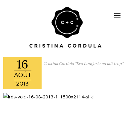
16
Cristina Cordula “Eva Longoria en fait trop”
AOÛT
2013