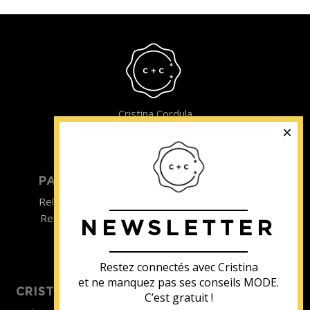
Cristina Cordula
©2022
PARTICULIER
ENTREPRISE
Relooking homme
Team Building
Relooking femme
NEWSLETTER
ENTREPRISE
Formations
Restez connectés avec Cristina
et ne manquez pas ses conseils MODE.
CRISTINA SOUTIENT
C’est gratuit !