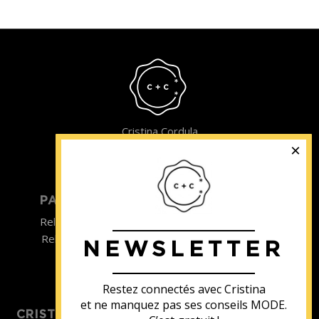
Cristina Cordula
©2022
PARTICULIER
ENTREPRISE
Relooking homme
Team Building
Relooking femme
NEWSLETTER
ENTREPRISE
Formations
Restez connectés avec Cristina
et ne manquez pas ses conseils MODE.
CRISTINA SOUTIENT