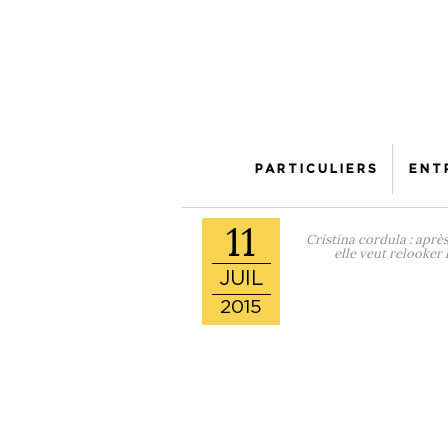
PARTICULIERS
ENT
11
Cristina cordula : apr
elle veut relooker 
JUIL
2015