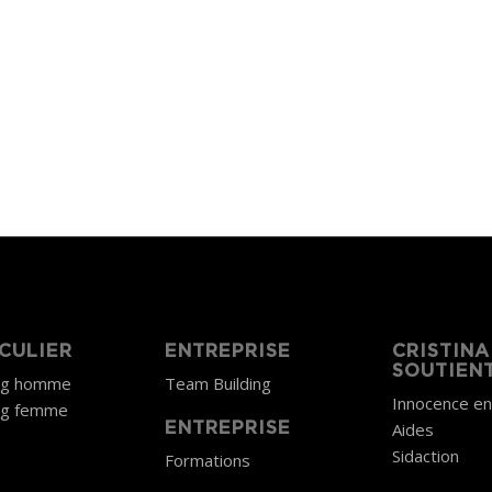
CULIER
ENTREPRISE
CRISTINA
SOUTIEN
ng homme
Team Building
Innocence e
ng femme
Aides
ENTREPRISE
Sidaction
Formations