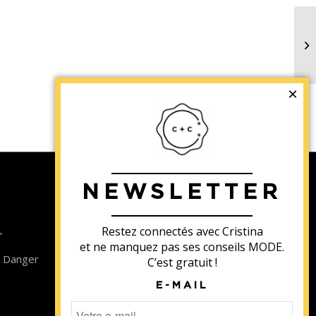
La
ch
da
NEWSLETTER
Contact
Restez connectés avec Cristina
T
Newsletter
et ne manquez pas ses conseils MODE.
n Danger
Blog
C’est gratuit !
CGV Formations
E-MAIL
CGV Prestations
Mentions