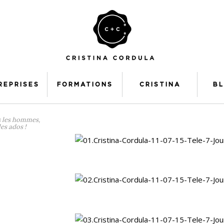
REPRISES
FORMATIONS
CRISTINA
B
ès les hommes,
les ados !