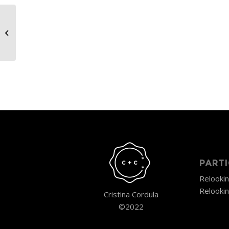
Cristina Cordula, la boite à
questions
PARTI
Relooki
Relooki
Cristina Cordula
©2022