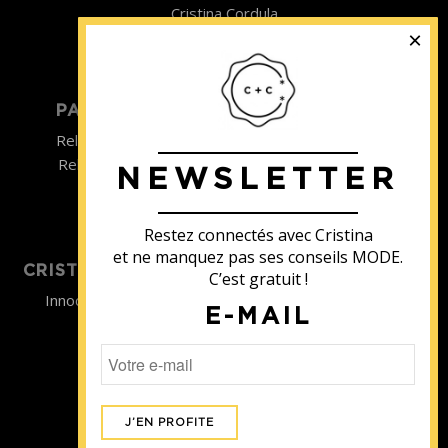
Cristina Cordula
©2022
PARTICULIER
ENTREPRISE
Relooking homme
Team Building
Relooking femme
NEWSLETTER
ENTREPRISE
Formations
Restez connectés avec Cristina
et ne manquez pas ses conseils MODE.
CRISTINA SOUTIENT
C’est gratuit !
Innocence en Danger
E-MAIL
Contact
Aides
Newsletter
Sidaction
Blog
CGV Formations
CGV Prestations
Mentions