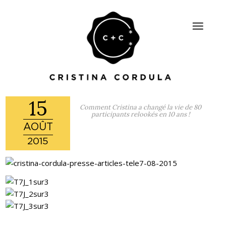
15
Comment Cristina a changé la vie de 80
participants relookés en 10 ans !
AOÛT
2015