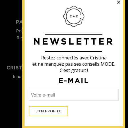
©2022
PARTICULIER
ENTREPRISE
Relooking homme
Team Building
Relooking femme
NEWSLETTER
ENTREPRISE
Formations
Restez connectés avec Cristina
et ne manquez pas ses conseils MODE.
CRISTINA SOUTIENT
C’est gratuit !
Innocence en Danger
E-MAIL
Contact
Aides
Newsletter
Sidaction
Blog
CGV Formations
CGV Prestations
Mentions