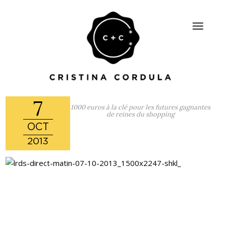
7
1000 euros à la clé pour les futures gagnantes
de reines du shopping
OCT
2013