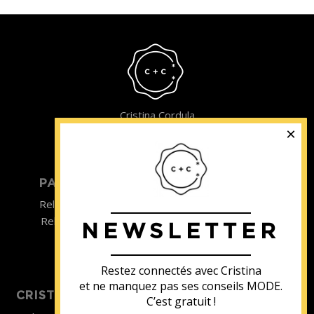
Cristina Cordula
©2022
PARTICULIER
ENTREPRISE
Relooking homme
Team Building
Relooking femme
NEWSLETTER
ENTREPRISE
Formations
Restez connectés avec Cristina
et ne manquez pas ses conseils MODE.
CRISTINA SOUTIENT
C’est gratuit !