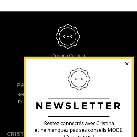
Cristina Cordula
©2022
PARTICULIER
ENTREPRISE
Relooking homme
Team Building
Relooking femme
NEWSLETTER
ENTREPRISE
Formations
Restez connectés avec Cristina
et ne manquez pas ses conseils MODE.
CRISTINA SOUTIENT
C’est gratuit !