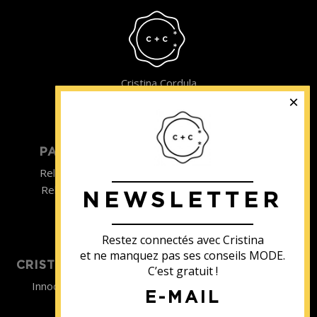
Cristina Cordula
©2022
PARTICULIER
ENTREPRISE
Relooking homme
Team Building
Relooking femme
NEWSLETTER
ENTREPRISE
Formations
Restez connectés avec Cristina
et ne manquez pas ses conseils MODE.
CRISTINA SOUTIENT
C’est gratuit !
Innocence en Danger
E-MAIL
Contact
Aides