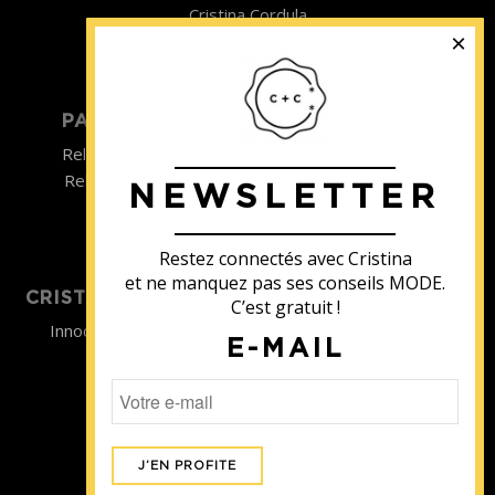
Cristina Cordula
©2022
PARTICULIER
ENTREPRISE
Relooking homme
Team Building
Relooking femme
NEWSLETTER
ENTREPRISE
Formations
Restez connectés avec Cristina
et ne manquez pas ses conseils MODE.
CRISTINA SOUTIENT
C’est gratuit !
Innocence en Danger
E-MAIL
Contact
Aides
Newsletter
Sidaction
Blog
CGV Formations
CGV Prestations
Mentions